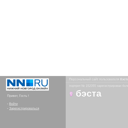
Персональный сайт пользователя
бэст
портрет № 152055 зарегистрирован боле
бэста
Привет, Гость !
-
Войти
-
Зарегистрироваться