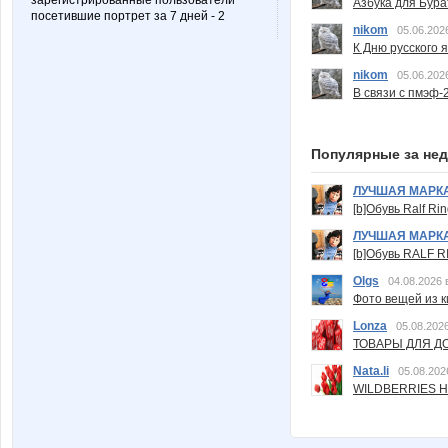
зарегистрированные пользователи
Азбука для Бура
посетившие портрет за 7 дней - 2
nikom
05.06.202
К Дню русского 
nikom
05.06.202
В связи с пмэф-
Популярные за не
ЛУЧШАЯ МАРК
[b]Обувь Ralf Ri
ЛУЧШАЯ МАРК
[b]Обувь RALF RI
Olgs
04.08.2026 
Фото вещей из ки
Lonza
05.08.2026
ТОВАРЫ ДЛЯ ДО
Nata.li
05.08.202
WILDBERRIES Н