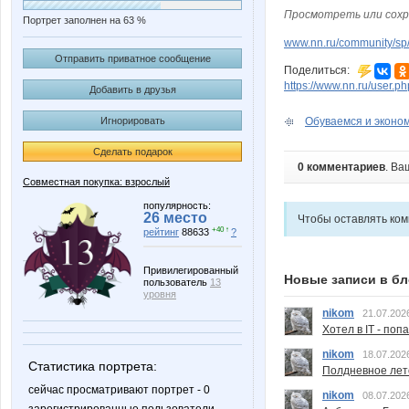
Просмотреть или сохр
Портрет заполнен на 63 %
www.nn.ru/community/sp/
Отправить приватное сообщение
Поделиться:
https://www.nn.ru/user
Добавить в друзья
Игнорировать
Обуваемся и эконом
Сделать подарок
0 комментариев
. Ва
Совместная покупка: взрослый
популярность:
26 место
Чтобы оставлять ко
+40 ↑
рейтинг
88633
?
Привилегированный
Новые записи в бл
пользователь
13
уровня
nikom
21.07.202
Хотел в IT - поп
nikom
18.07.202
Статистика портрета:
Полдневное лет
сейчас просматривают портрет - 0
nikom
08.07.202