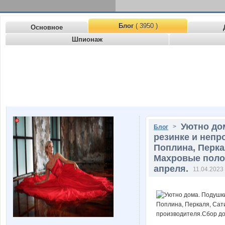
Блог
( 3950 )
Основное
Шпионаж
Уютно до
>
Блог
резинке и непр
Поплина, Перка
Махровые полот
апреля.
11.04.2023 