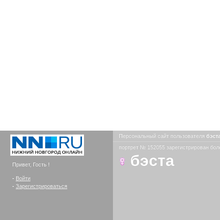
Персональный сайт пользователя
бэст
портрет № 152055 зарегистрирован боле
бэста
Привет, Гость !
-
Войти
-
Зарегистрироваться