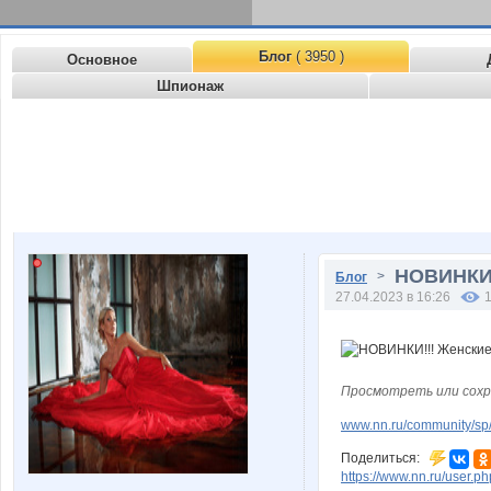
Блог
( 3950 )
Основное
Шпионаж
НОВИНКИ!
>
Блог
27.04.2023 в 16:26
Просмотреть или сохр
www.nn.ru/community/sp/
Поделиться:
https://www.nn.ru/user