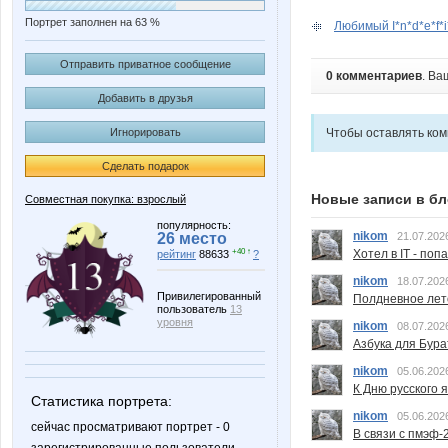
Портрет заполнен на 63 %
Любимый I*n*d*e*f*i*
Отправить приватное сообщение
0 комментариев
. Ва
Добавить в друзья
Чтобы оставлять ко
Игнорировать
Сделать подарок
Новые записи в бл
Совместная покупка: взрослый
популярность:
nikom
21.07.202
26 место
Хотел в IT - поп
+40 ↑
рейтинг
88633
?
nikom
18.07.202
Привилегированный
Полдневное лет
пользователь
13
уровня
nikom
08.07.202
Азбука для Бура
nikom
05.06.202
К Дню русского 
Статистика портрета:
nikom
05.06.202
сейчас просматривают портрет - 0
В связи с пмэф-